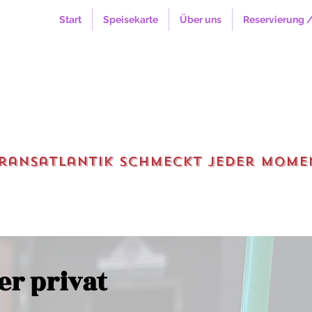
Start
Speisekarte
Über uns
Reservierung /
Transatlantik schmeckt jeder Mome
er privat