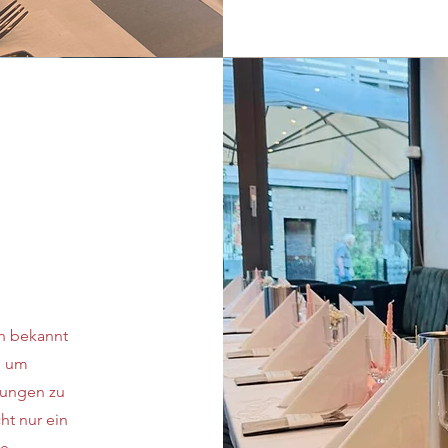
en bekannt
, um
rungen zu
ht nur ein
ie