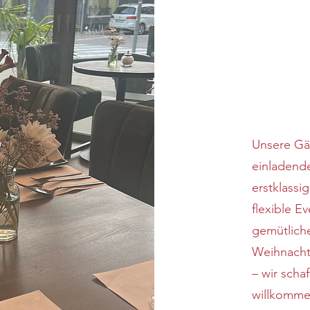
Unsere Gä
einladend
erstklassi
flexible E
gemütliche
Weihnachts
– wir scha
willkomme