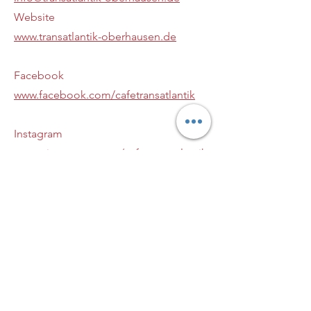
Website
www.transatlantik-oberhausen.de
Facebook
www.facebook.com/cafetransatlantik
Instagram
wwww.instagram.com/cafe.transatlantik
Postanschrift
Elsässerstrasse 25, 46045 Oberhausen
Umsatzsteuer-Identifikationsnummer
DE247357305